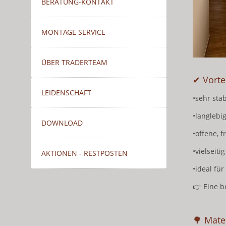
BERATUNG-KONTAKT
MONTAGE SERVICE
ÜBER TRADERTEAM
✔ Vorte
LEIDENSCHAFT
•sehr sta
•langlebi
DOWNLOAD
•offene, 
•vielseit
AKTIONEN - RESTPOSTEN
•ideal fü
👉 Eine b
🌳 Mate