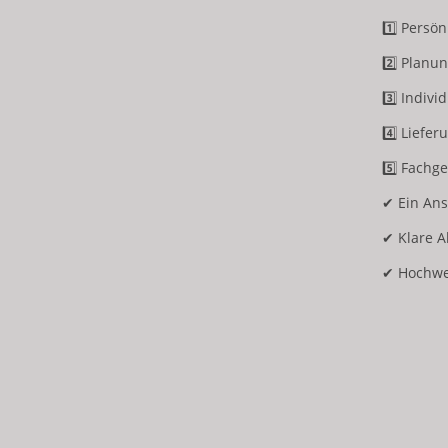
1️⃣ Persö
2️⃣ Plan
3️⃣ Indivi
4️⃣ Liefer
5️⃣ Fachg
✔ Ein An
✔ Klare A
✔ Hochwe