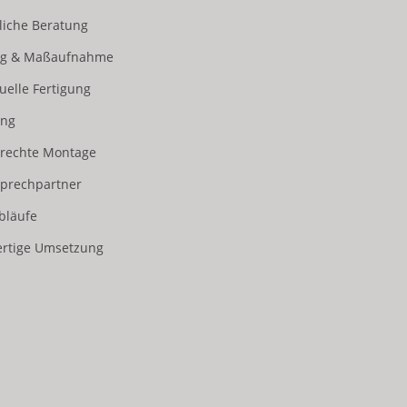
nliche Beratung
ung & Maßaufnahme
duelle Fertigung
ung
erechte Montage
sprechpartner
bläufe
rtige Umsetzung