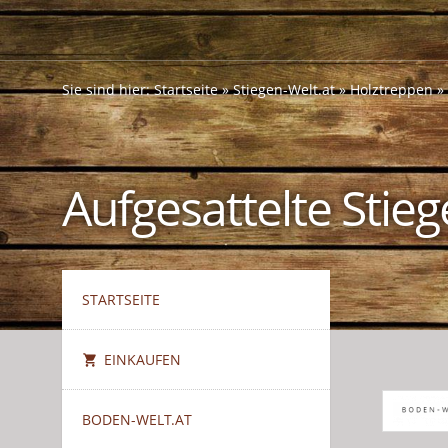
Sie sind hier:
Startseite
»
Stiegen-Welt.at
»
Holztreppen
»
Aufgesattelte Stie
STARTSEITE
EINKAUFEN
BODEN-WELT.AT