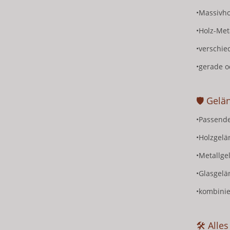
•Massivhol
•Holz-Met
•verschied
•gerade 
🛡 Gelä
•Passende
•Holzgelä
•Metallge
•Glasgelä
•kombini
🛠 Alles