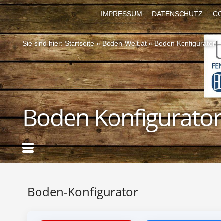
IMPRESSUM
DATENSCHUTZ
C
Sie sind hier:
Startseite
»
Boden-Welt.at
»
Boden Konfigurator
Boden Konfigurato
Boden-Konfigurator