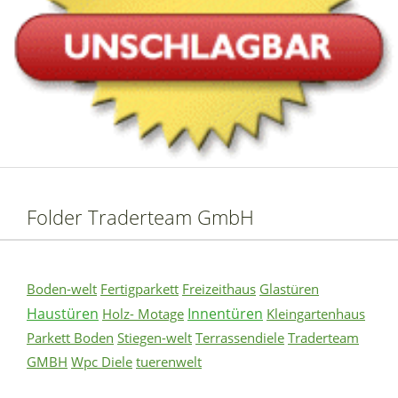
Folder Traderteam GmbH
Boden-welt
Fertigparkett
Freizeithaus
Glastüren
Haustüren
Innentüren
Holz- Motage
Kleingartenhaus
Parkett Boden
Stiegen-welt
Terrassendiele
Traderteam
GMBH
Wpc Diele
tuerenwelt